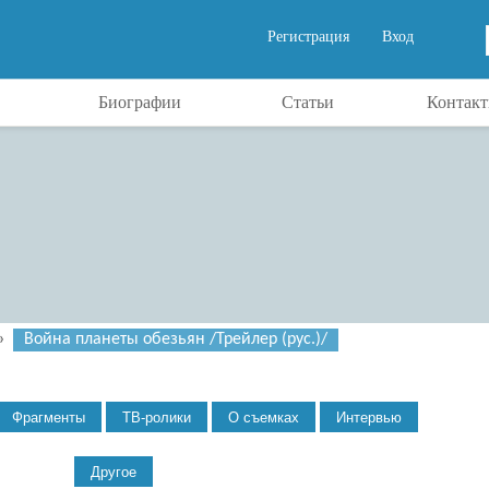
Регистрация
Вход
Биографии
Статьи
Контак
»
Война планеты обезьян /Трейлер (рус.)/