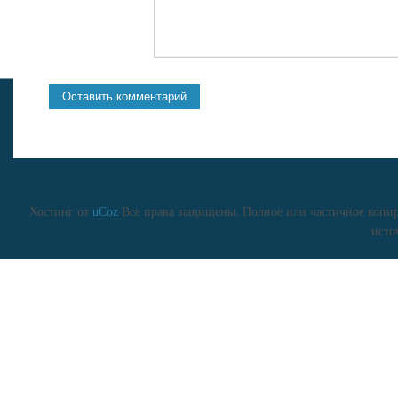
Хостинг от
uCoz
Все права защищены. Полное или частичное копиро
исто