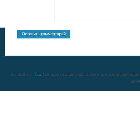
Хостинг от
uCoz
Все права защищены. Полное или частичное копиро
исто