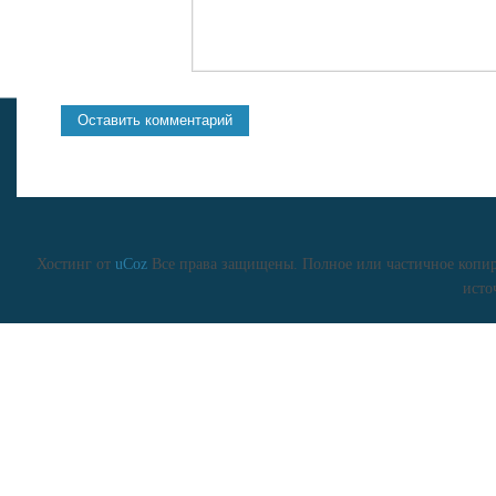
Хостинг от
uCoz
Все права защищены. Полное или частичное копиро
исто