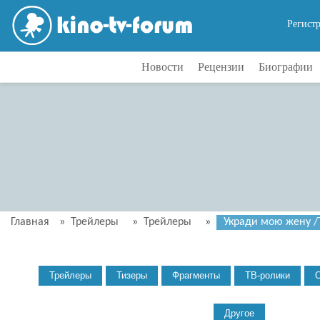
Регист
Новости
Рецензии
Биографии
Главная
»
Трейлеры
»
Трейлеры
»
Укради мою жену /Т