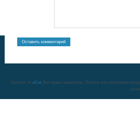
Хостинг от
uCoz
Все права защищены. Полное или частичное копиро
исто