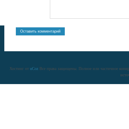
Хостинг от
uCoz
Все права защищены. Полное или частичное копиро
исто