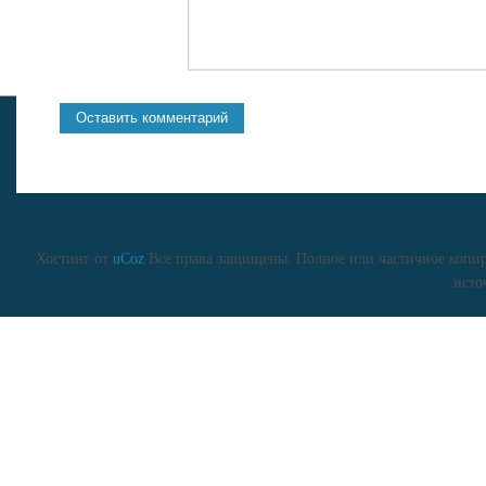
Хостинг от
uCoz
Все права защищены. Полное или частичное копиро
исто