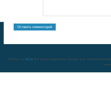
Хостинг от
uCoz
Все права защищены. Полное или частичное копиро
исто