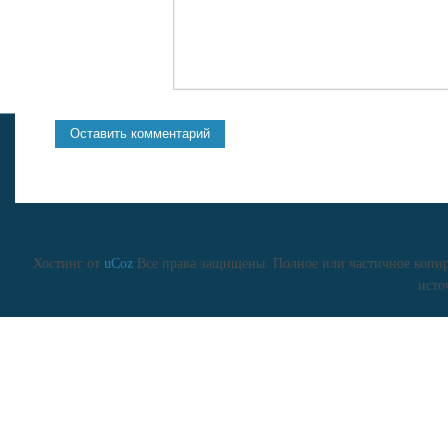
Хостинг от
uCoz
Все права защищены. Полное или частичное копиро
исто