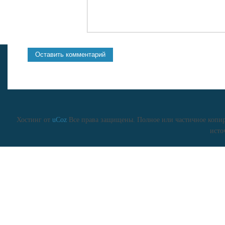
Хостинг от
uCoz
Все права защищены. Полное или частичное копиро
исто