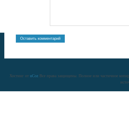
Хостинг от
uCoz
Все права защищены. Полное или частичное копиро
исто