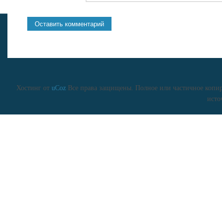
Хостинг от
uCoz
Все права защищены. Полное или частичное копиро
исто