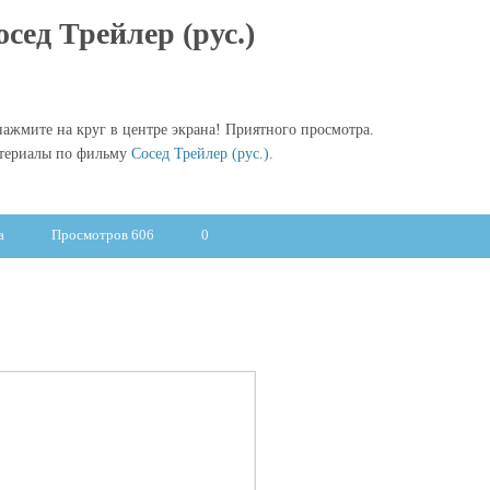
осед Трейлер (рус.)
ажмите на круг в центре экрана! Приятного просмотра.
атериалы по фильму
Сосед Трейлер (рус.)
.
а
Просмотров 606
0