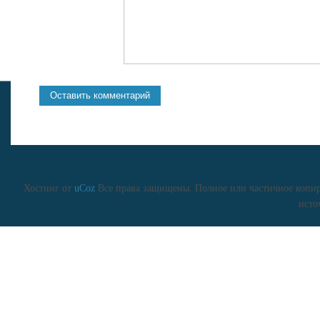
Хостинг от
uCoz
Все права защищены. Полное или частичное копиро
исто