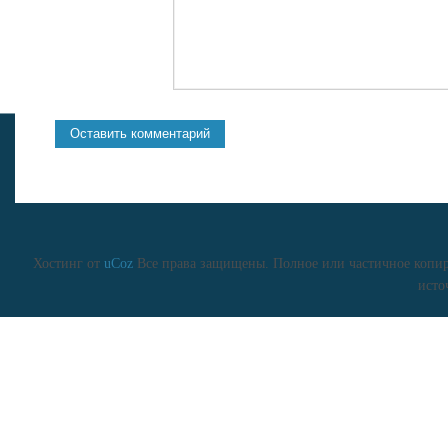
Хостинг от
uCoz
Все права защищены. Полное или частичное копиро
исто