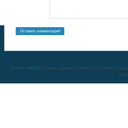
Хостинг от
uCoz
Все права защищены. Полное или частичное копиро
исто