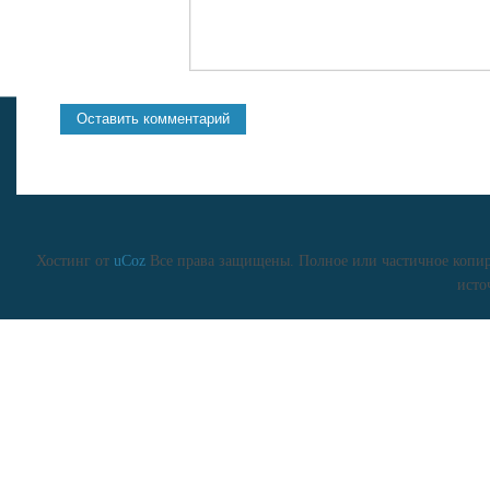
Хостинг от
uCoz
Все права защищены. Полное или частичное копиро
исто