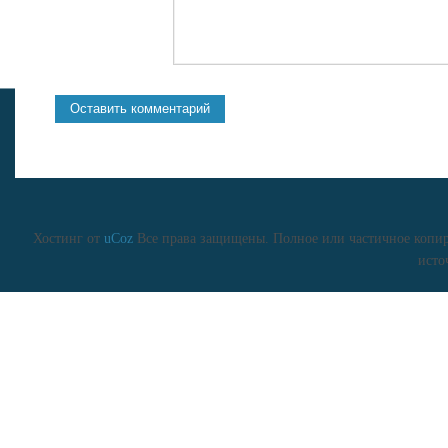
Хостинг от
uCoz
Все права защищены. Полное или частичное копиро
исто