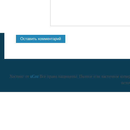
Хостинг от
uCoz
Все права защищены. Полное или частичное копиро
исто