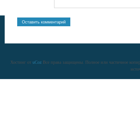
Хостинг от
uCoz
Все права защищены. Полное или частичное копиро
исто