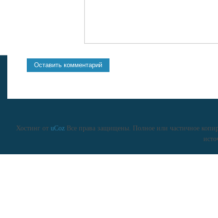
Хостинг от
uCoz
Все права защищены. Полное или частичное копиро
исто