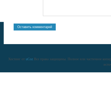
Хостинг от
uCoz
Все права защищены. Полное или частичное копиро
исто