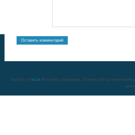
Хостинг от
uCoz
Все права защищены. Полное или частичное копиро
исто