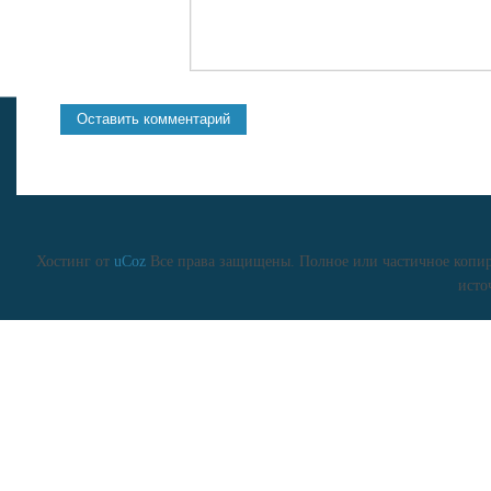
Хостинг от
uCoz
Все права защищены. Полное или частичное копиро
исто