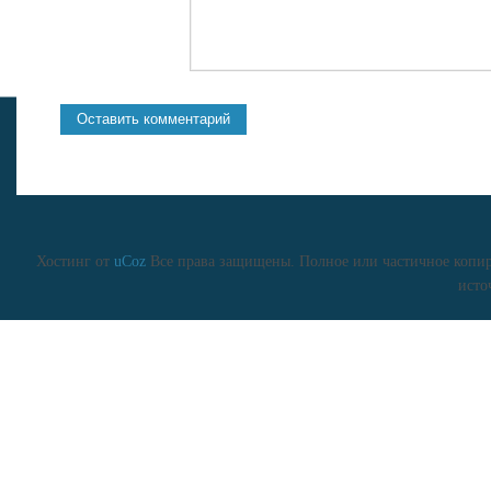
Хостинг от
uCoz
Все права защищены. Полное или частичное копиро
исто