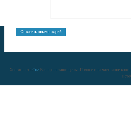
Хостинг от
uCoz
Все права защищены. Полное или частичное копиро
исто