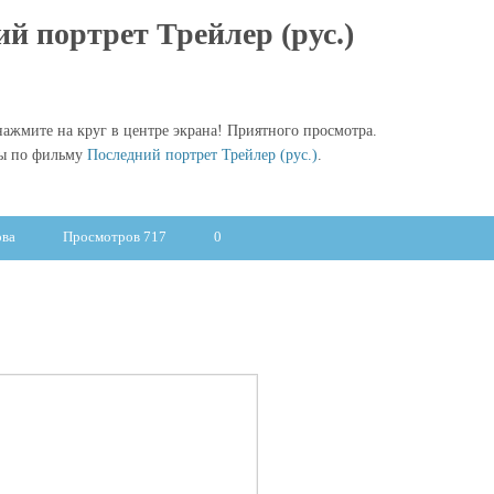
й портрет Трейлер (рус.)
ажмите на круг в центре экрана! Приятного просмотра.
лы по фильму
Последний портрет Трейлер (рус.)
.
ова
Просмотров 717
0