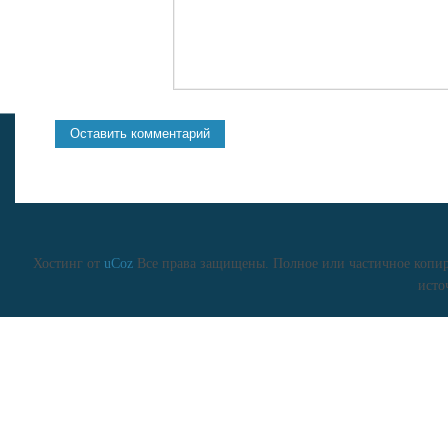
Хостинг от
uCoz
Все права защищены. Полное или частичное копиро
исто