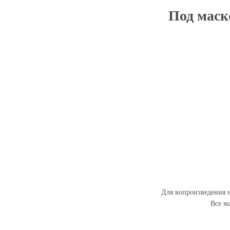
Под маско
Для вопроизведения н
Все м