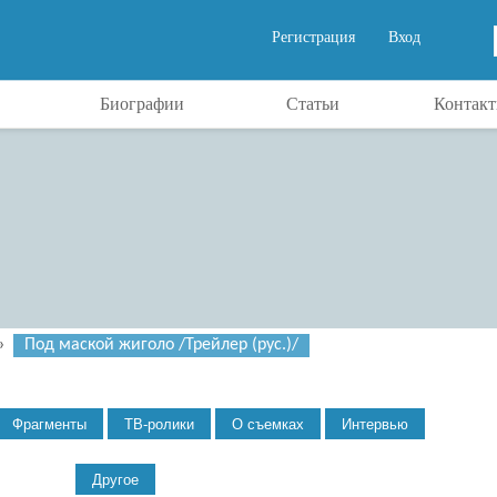
Регистрация
Вход
Биографии
Статьи
Контак
»
Под маской жиголо /Трейлер (рус.)/