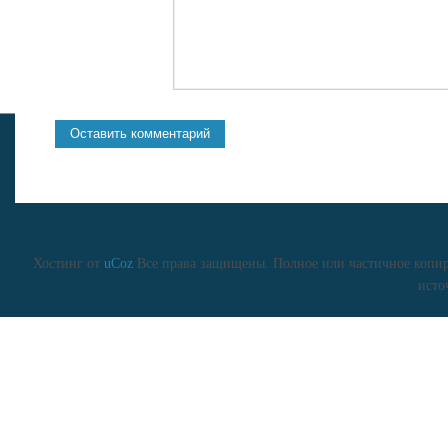
Хостинг от
uCoz
Все права защищены. Полное или частичное копиро
исто