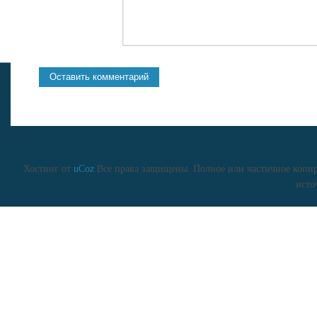
Хостинг от
uCoz
Все права защищены. Полное или частичное копиро
исто