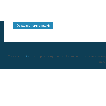
Хостинг от
uCoz
Все права защищены. Полное или частичное копиро
исто