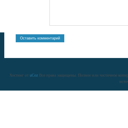
Хостинг от
uCoz
Все права защищены. Полное или частичное копиро
исто