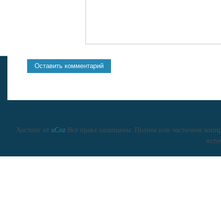
Хостинг от
uCoz
Все права защищены. Полное или частичное копиро
исто