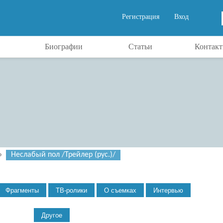
Регистрация
Вход
Биографии
Статьи
Контак
»
Неслабый пол /Трейлер (рус.)/