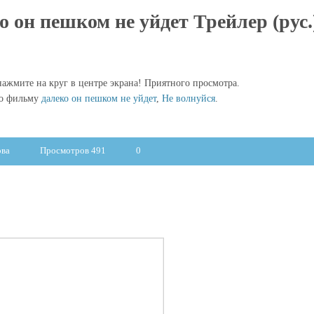
о он пешком не уйдет Трейлер (рус.
ажмите на круг в центре экрана! Приятного просмотра.
по фильму
далеко он пешком не уйдет
,
Не волнуйся
.
ова
Просмотров 491
0