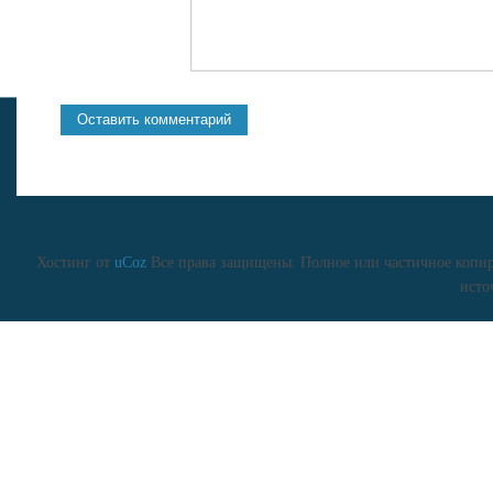
Хостинг от
uCoz
Все права защищены. Полное или частичное копиро
исто