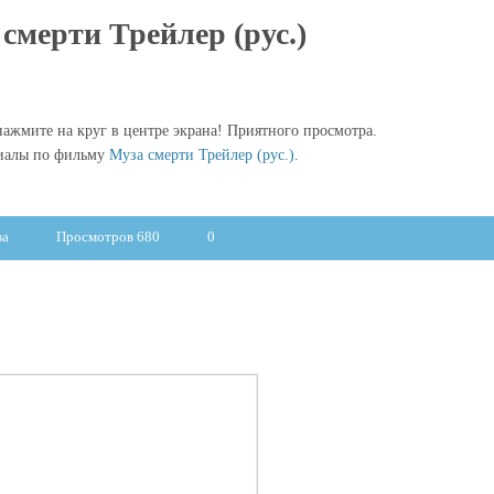
смерти Трейлер (рус.)
ажмите на круг в центре экрана! Приятного просмотра.
риалы по фильму
Муза смерти Трейлер (рус.)
.
ва
Просмотров 680
0