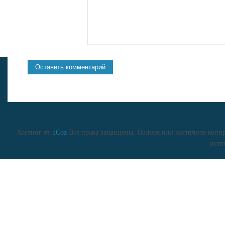
Хостинг от
uCoz
Все права защищены. Полное или частичное копиро
исто