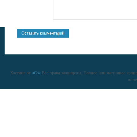
Хостинг от
uCoz
Все права защищены. Полное или частичное копиро
исто