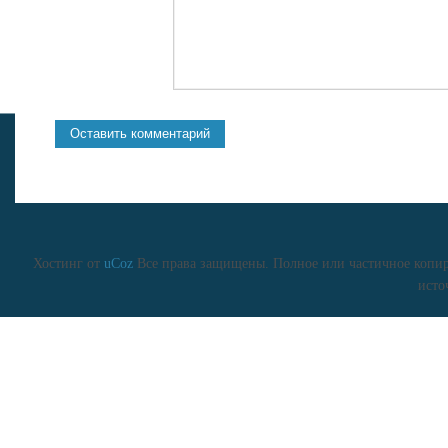
Хостинг от
uCoz
Все права защищены. Полное или частичное копиро
исто