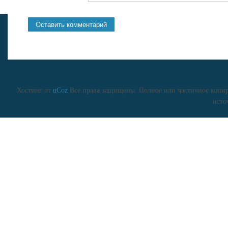
Хостинг от
uCoz
Все права защищены. Полное или частичное копиро
исто