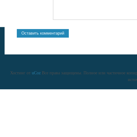
Хостинг от
uCoz
Все права защищены. Полное или частичное копиро
исто