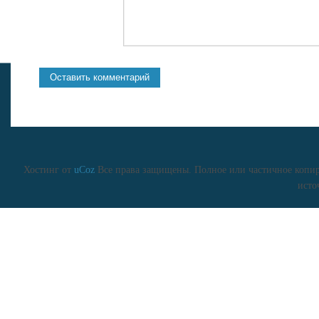
Хостинг от
uCoz
Все права защищены. Полное или частичное копиро
исто