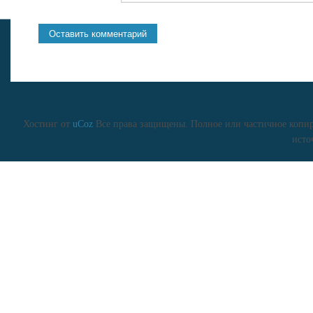
Хостинг от
uCoz
Все права защищены. Полное или частичное копиро
исто