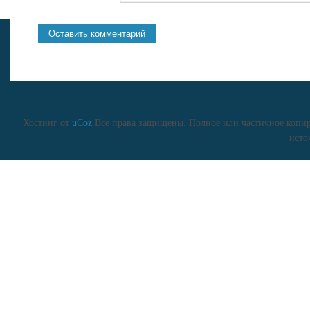
Хостинг от
uCoz
Все права защищены. Полное или частичное копиро
исто