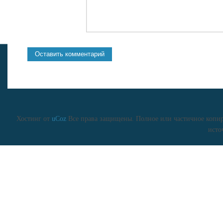
Хостинг от
uCoz
Все права защищены. Полное или частичное копиро
исто