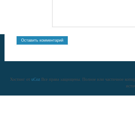
Хостинг от
uCoz
Все права защищены. Полное или частичное копиро
исто