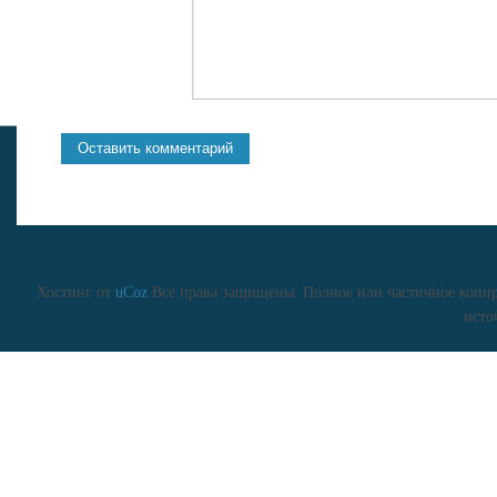
Хостинг от
uCoz
Все права защищены. Полное или частичное копиро
исто